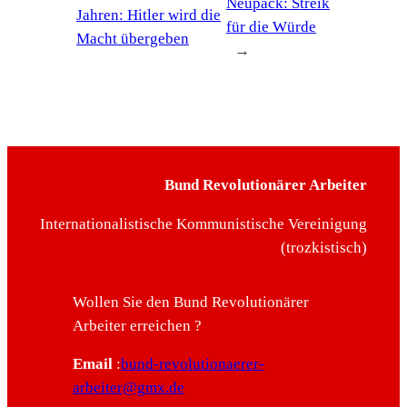
Neupack: Streik
Jahren: Hitler wird die
für die Würde
Macht übergeben
→
Bund Revolutionärer Arbeiter
Internationalistische Kommunistische Vereinigung
(trozkistisch)
Wollen Sie den Bund Revolutionärer
Arbeiter erreichen ?
Email
:
bund-revolutionaerer-
arbeiter@gmx.de