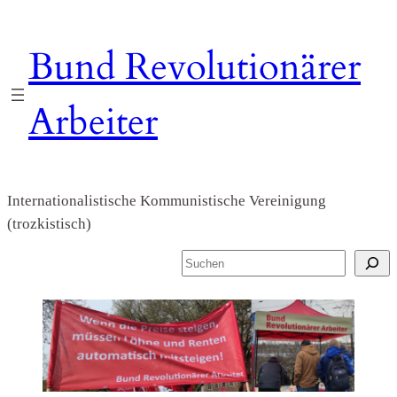
Zum
Inhalt
Bund Revolutionärer
springen
Arbeiter
Internationalistische Kommunistische Vereinigung
(trozkistisch)
S
u
c
h
e
n