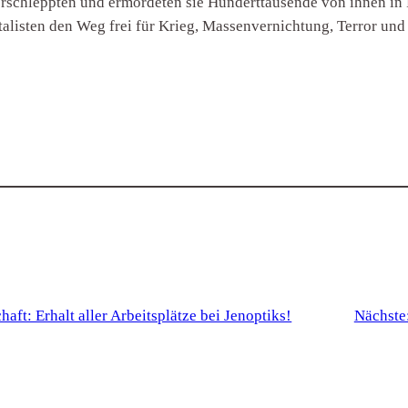
schleppten und ermordeten sie Hunderttausende von ihnen in F
alisten den Weg frei für Krieg, Massenvernichtung, Terror und
haft: Erhalt aller Arbeitsplätze bei Jenoptiks!
Nächste