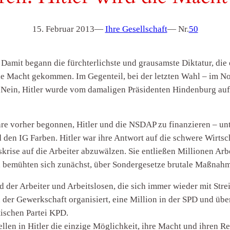
15. Februar 2013
—
Ihre Gesellschaft
— Nr.
50
Damit begann die fürchterlichste und grausamste Diktatur, die 
die Macht gekommen. Im Gegenteil, bei der letzten Wahl – im No
 Nein, Hitler wurde vom damaligen Präsidenten Hindenburg auf
hre vorher begonnen, Hitler und die NSDAP zu finanzieren – unt
en IG Farben. Hitler war ihre Antwort auf die schwere Wirtsch
skrise auf die Arbeiter abzuwälzen. Sie entließen Millionen Ar
 bemühten sich zunächst, über Sondergesetze brutale Maßnahm
d der Arbeiter und Arbeitslosen, die sich immer wieder mit St
n der Gewerkschaft organisiert, eine Million in der SPD und üb
ischen Partei KPD.
ellen in Hitler die einzige Möglichkeit, ihre Macht und ihren Re