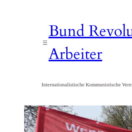
Zum
Inhalt
springen
Bund Revolu
Arbeiter
Internationalistische Kommunistische Verei