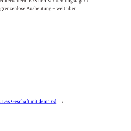
olterkellern, KZs und Vernichtungslagern.
 grenzenlose Ausbeutung – weit über
:
Das Geschäft mit dem Tod
→