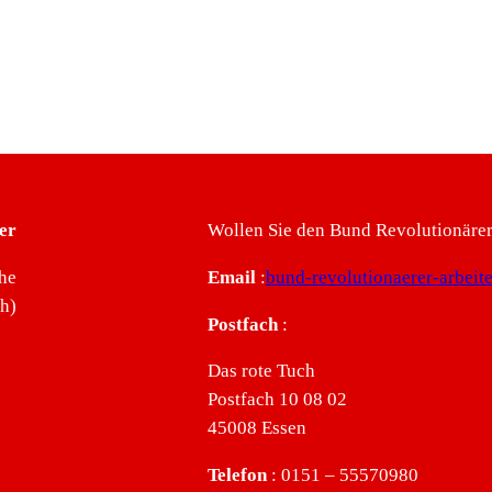
er
Wollen Sie den Bund Revolutionärer 
he
Email
:
bund-revolutionaerer-arbei
ch)
Postfach
:
Das rote Tuch
Postfach 10 08 02
45008 Essen
Telefon
: 0151 – 55570980