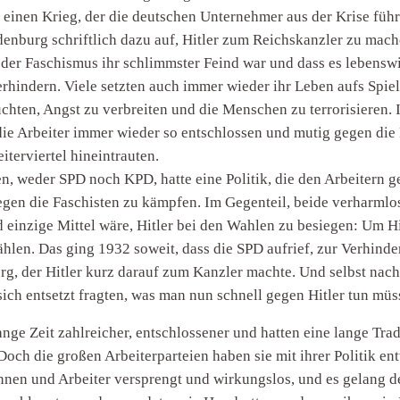
 einen Krieg, der die deutschen Unternehmer aus der Krise fü
ndenburg schriftlich dazu auf, Hitler zum Reichskanzler zu mach
s der Faschismus ihr schlimmster Feind war und dass es lebens
verhindern. Viele setzten auch immer wieder ihr Leben aufs Spie
uchten, Angst zu verbreiten und die Menschen zu terrorisieren. 
die Arbeiter immer wieder so entschlossen und mutig gegen die
terviertel hineintrauten.
n, weder SPD noch KPD, hatte eine Politik, die den Arbeitern ge
gen die Faschisten zu kämpfen. Im Gegenteil, beide verharmlost
d einzige Mittel wäre, Hitler bei den Wahlen zu besiegen: Um H
len. Das ging 1932 soweit, dass die SPD aufrief, zur Verhinde
, der Hitler kurz darauf zum Kanzler machte. Und selbst nac
sich entsetzt fragten, was man nun schnell gegen Hitler tun müs
lange Zeit zahlreicher, entschlossener und hatten eine lange Tr
Doch die großen Arbeiterparteien haben sie mit ihrer Politik e
innen und Arbeiter versprengt und wirkungslos, und es gelang d