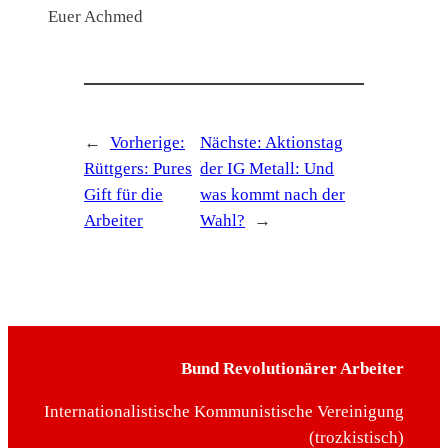
Euer Achmed
←
Vorherige:
Nächste:
Aktionstag
Rüttgers: Pures
der IG Metall: Und
Gift für die
was kommt nach der
Arbeiter
Wahl?
→
Bund Revolutionärer Arbeiter
Internationalistische Kommunistische Vereinigung
(trozkistisch)