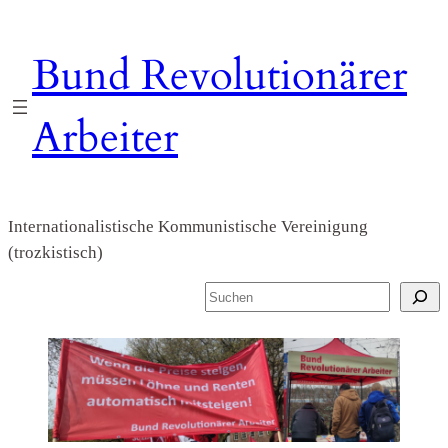
Zum
Inhalt
Bund Revolutionärer
springen
Arbeiter
Internationalistische Kommunistische Vereinigung
(trozkistisch)
S
u
c
h
e
n