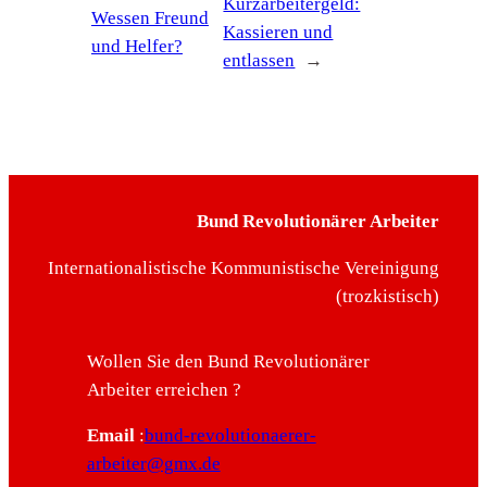
Kurzarbeitergeld:
Wessen Freund
Kassieren und
und Helfer?
entlassen
→
Bund Revolutionärer Arbeiter
Internationalistische Kommunistische Vereinigung
(trozkistisch)
Wollen Sie den Bund Revolutionärer
Arbeiter erreichen ?
Email
:
bund-revolutionaerer-
arbeiter@gmx.de