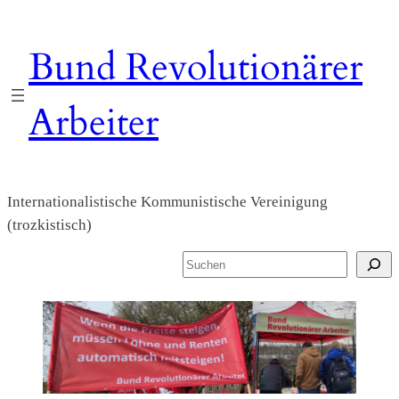
Zum
Inhalt
Bund Revolutionärer
springen
Arbeiter
Internationalistische Kommunistische Vereinigung
(trozkistisch)
S
u
c
h
e
n