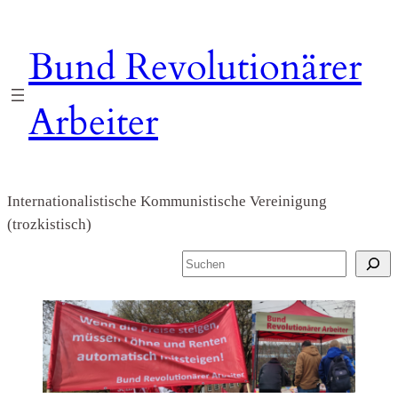
Zum
Inhalt
Bund Revolutionärer
springen
Arbeiter
Internationalistische Kommunistische Vereinigung
(trozkistisch)
S
u
c
h
e
n