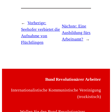
←
Vorherige:
Nächste:
Eine
Seehofer verbietet die
Ausbildung fürs
Aufnahme von
Arbeitsamt?
→
Flüchtlingen
Bund Revolutionärer Arbeiter
Internationalistische Kommunistische Vereinigung
(trozkistisch)
Wollen Sie den Bund Revolutionärer