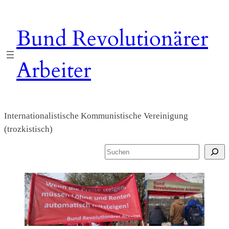
Zum
Inhalt
Bund Revolutionärer
springen
Arbeiter
Internationalistische Kommunistische Vereinigung
(trozkistisch)
S
u
c
h
e
n