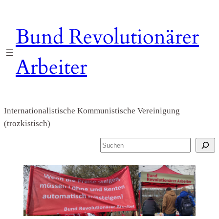
Zum
Inhalt
Bund Revolutionärer
springen
Arbeiter
Internationalistische Kommunistische Vereinigung
(trozkistisch)
S
u
c
h
e
n