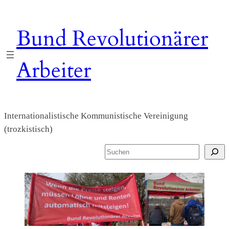
Zum
Inhalt
Bund Revolutionärer
springen
Arbeiter
Internationalistische Kommunistische Vereinigung
(trozkistisch)
S
u
c
h
e
n