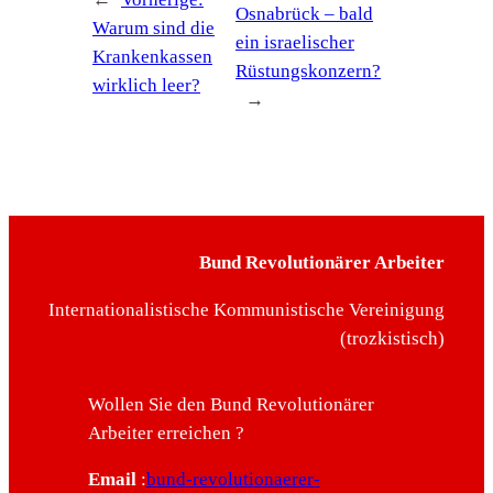
Osnabrück – bald
Warum sind die
ein israelischer
Krankenkassen
Rüstungskonzern?
wirklich leer?
→
Bund Revolutionärer Arbeiter
Internationalistische Kommunistische Vereinigung
(trozkistisch)
Wollen Sie den Bund Revolutionärer
Arbeiter erreichen ?
Email
:
bund-revolutionaerer-