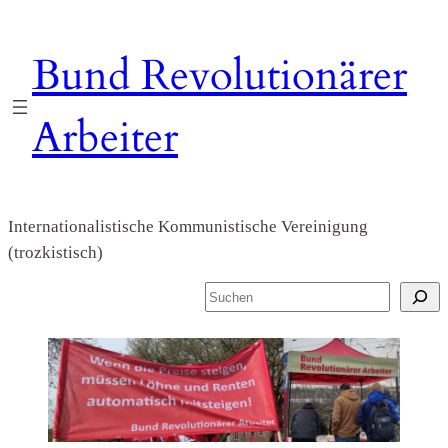
Zum
Inhalt
Bund Revolutionärer
springen
Arbeiter
Internationalistische Kommunistische Vereinigung
(trozkistisch)
S
u
c
h
e
n