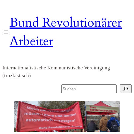
Zum
Inhalt
Bund Revolutionärer
springen
Arbeiter
Internationalistische Kommunistische Vereinigung
(trozkistisch)
S
u
c
h
e
n