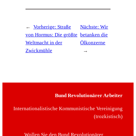
←
Vorherige:
Straße
Nächste:
Wir
von Hormus: Die größte
betanken die
Weltmacht in der
Ölkonzerne
Zwickmühle
→
Bund Revolutionärer Arbeiter
Internationalistische Kommunistische Vereinigung
(trozkistisch)
Wollen Sie den Bund Revolutionärer