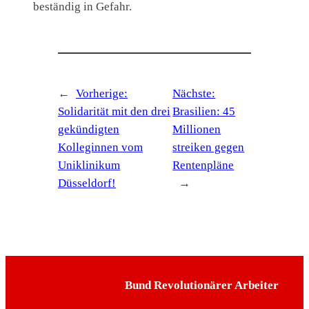
beständig in Gefahr.
←
Vorherige:
Nächste:
Solidarität mit den drei
Brasilien: 45
gekündigten
Millionen
Kolleginnen vom
streiken gegen
Uniklinikum
Rentenpläne
Düsseldorf!
→
Bund Revolutionärer Arbeiter