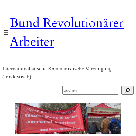
Zum
Inhalt
Bund Revolutionärer
springen
Arbeiter
Internationalistische Kommunistische Vereinigung
(trozkistisch)
S
u
c
h
e
n