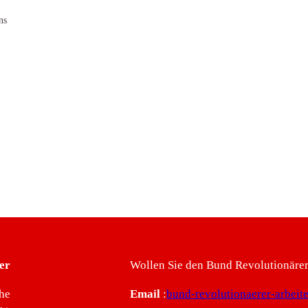
ns
er
Wollen Sie den Bund Revolutionärer 
he
Email
:
bund-revolutionaerer-arbei