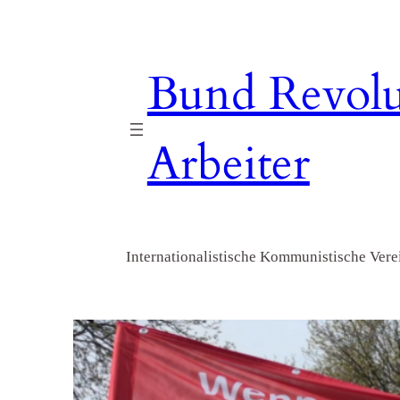
Zum
Inhalt
springen
Bund Revolu
Arbeiter
Internationalistische Kommunistische Verei