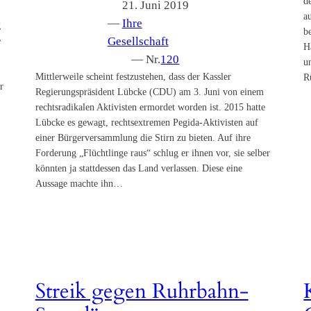
d
21. Juni 2019
a
—
Ihre
g
b
e
Gesellschaft
H
— Nr.
120
u
Mittlerweile scheint festzustehen, dass der Kassler
R
r
Regierungspräsident Lübcke (CDU) am 3. Juni von einem
rechtsradikalen Aktivisten ermordet worden ist. 2015 hatte
Lübcke es gewagt, rechtsextremen Pegida-Aktivisten auf
einer Bürgerversammlung die Stirn zu bieten. Auf ihre
Forderung „Flüchtlinge raus“ schlug er ihnen vor, sie selber
könnten ja stattdessen das Land verlassen. Diese eine
Aussage machte ihn…
Streik gegen Ruhrbahn-