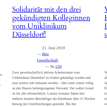
Solidarität mit den drei
gekündigten Kolleginnen
vom Uniklinikum
Düsseldorf!
21. Juni 2019
—
Ihre
Gesellschaft
— Nr.
120
Zwei gewerkschaftlich aktiven Arbeiterinnen vom
V
in
Uniklinikum Düsseldorf ist fristlos gekündigt worden und
a
eine weitere soll entlassen werden – alles unter einem völlig
J
e
an den Haaren herbeigezogenen Vorwand. Der wahre Grund
F
ist für alle offensichtlich. Letzten Sommer haben hier
e
mehrere hundert Beschäftigte des Klinikums über 11 Wochen
e
hinweg mit Unterbrechungen gestreikt. Bei den
z