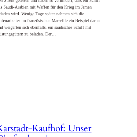
en Streik getreten und haben so verhindert, dass ein Schiff
us Saudi-Arabien mit Waffen für den Krieg im Jemen
eladen wird. Wenige Tage später nahmen sich die
afenarbeiter im französischen Marseille ein Beispiel daran
nd weigerten sich ebenfalls, ein saudisches Schiff mit
üstungsgütern zu beladen. Der…
Karstadt-Kaufhof: Unser