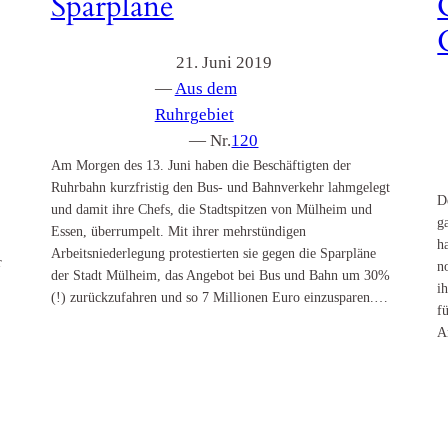
Sparpläne
21. Juni 2019
—
Aus dem
Ruhrgebiet
— Nr.
120
Am Morgen des 13. Juni haben die Beschäftigten der
Ruhrbahn kurzfristig den Bus- und Bahnverkehr lahmgelegt
D
und damit ihre Chefs, die Stadtspitzen von Mülheim und
g
Essen, überrumpelt. Mit ihrer mehrstündigen
h
Arbeitsniederlegung protestierten sie gegen die Sparpläne
r
n
der Stadt Mülheim, das Angebot bei Bus und Bahn um 30%
i
(!) zurückzufahren und so 7 Millionen Euro einzusparen.…
f
A