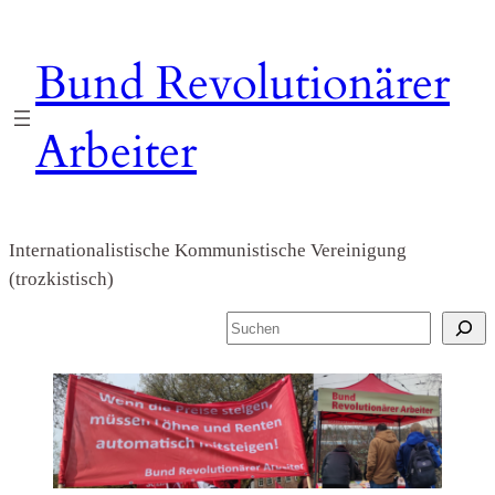
Zum
Inhalt
Bund Revolutionärer
springen
Arbeiter
Internationalistische Kommunistische Vereinigung
(trozkistisch)
S
u
c
h
e
n