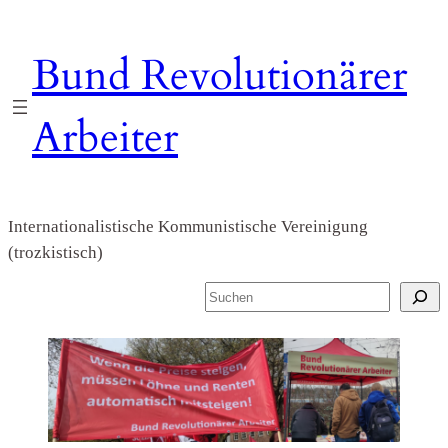
Zum
Inhalt
Bund Revolutionärer
springen
Arbeiter
Internationalistische Kommunistische Vereinigung
(trozkistisch)
S
u
c
h
e
n