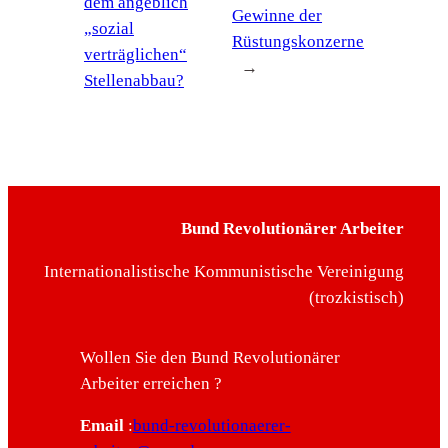
dem angeblich
Gewinne der
„sozial
Rüstungskonzerne
verträglichen“
→
Stellenabbau?
Bund Revolutionärer Arbeiter
Internationalistische Kommunistische Vereinigung
(trozkistisch)
Wollen Sie den Bund Revolutionärer
Arbeiter erreichen ?
Email
:
bund-revolutionaerer-