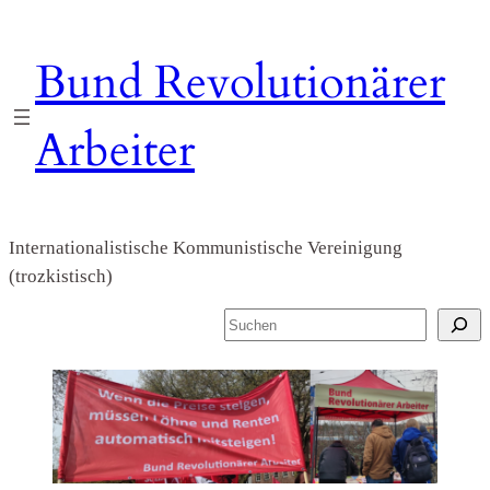
Zum
Inhalt
Bund Revolutionärer
springen
Arbeiter
Internationalistische Kommunistische Vereinigung
(trozkistisch)
S
u
c
h
e
n