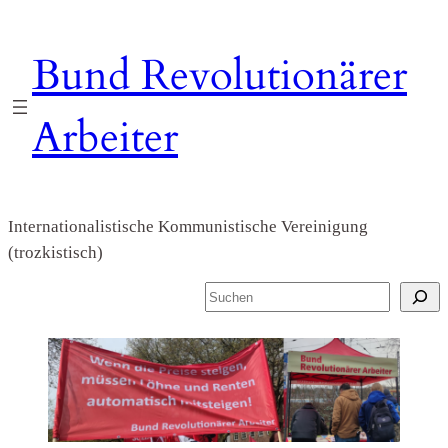
Zum
Inhalt
Bund Revolutionärer
springen
Arbeiter
Internationalistische Kommunistische Vereinigung
(trozkistisch)
S
u
c
h
e
n