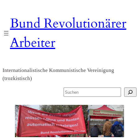
Zum
Inhalt
Bund Revolutionärer
springen
Arbeiter
Internationalistische Kommunistische Vereinigung
(trozkistisch)
S
u
c
h
e
n