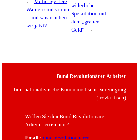
←
Vorherige:
Die
widerliche
Wahlen sind vorbei
Spekulation mit
– und was machen
dem „grauen
wir jetzt?
Gold“
→
Bund Revolutionärer Arbeiter
Internationalistische Kommunistische Vereinigung
(trozkistisch)
Wollen Sie den Bund Revolutionärer
Arbeiter erreichen ?
Email
:
bund-revolutionaerer-