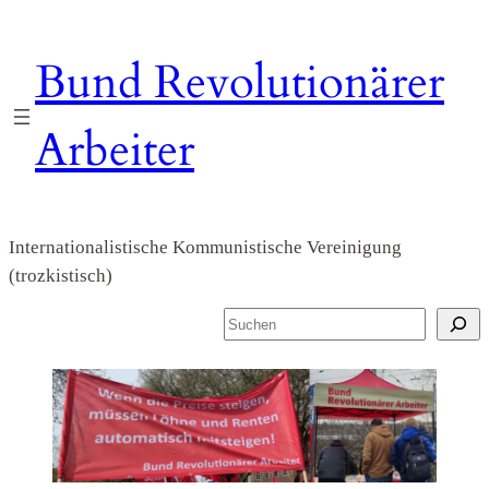
Zum
Inhalt
Bund Revolutionärer
springen
Arbeiter
Internationalistische Kommunistische Vereinigung
(trozkistisch)
S
u
c
h
e
n