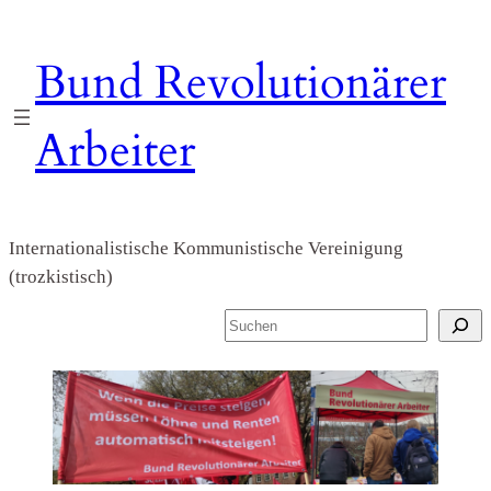
Zum
Inhalt
Bund Revolutionärer
springen
Arbeiter
Internationalistische Kommunistische Vereinigung
(trozkistisch)
S
u
c
h
e
n