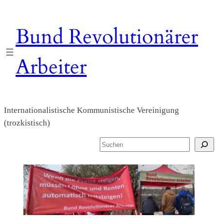
Zum
Inhalt
Bund Revolutionärer
springen
Arbeiter
Internationalistische Kommunistische Vereinigung
(trozkistisch)
S
u
c
h
e
n