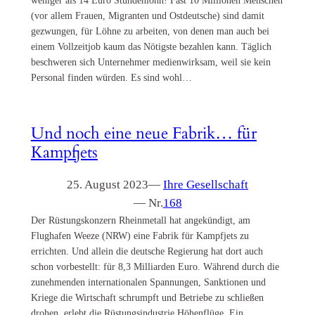
weniger als 14 Euro Stundenlohn! Fast 10 Millionen Menschen
(vor allem Frauen, Migranten und Ostdeutsche) sind damit
gezwungen, für Löhne zu arbeiten, von denen man auch bei
einem Vollzeitjob kaum das Nötigste bezahlen kann. Täglich
beschweren sich Unternehmer medienwirksam, weil sie kein
Personal finden würden. Es sind wohl…
Und noch eine neue Fabrik… für
Kampfjets
25. August 2023
—
Ihre Gesellschaft
— Nr.
168
Der Rüstungskonzern Rheinmetall hat angekündigt, am
Flughafen Weeze (NRW) eine Fabrik für Kampfjets zu
errichten. Und allein die deutsche Regierung hat dort auch
schon vorbestellt: für 8,3 Milliarden Euro. Während durch die
zunehmenden internationalen Spannungen, Sanktionen und
Kriege die Wirtschaft schrumpft und Betriebe zu schließen
drohen, erlebt die Rüstungsindustrie Höhenflüge. Ein