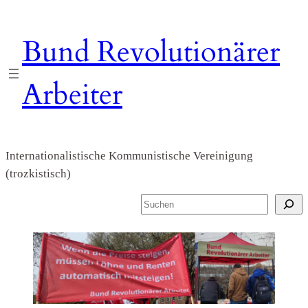
Zum
Inhalt
Bund Revolutionärer
springen
Arbeiter
Internationalistische Kommunistische Vereinigung
(trozkistisch)
S
u
c
h
e
n