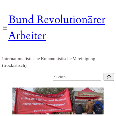
Zum
Inhalt
Bund Revolutionärer
springen
Arbeiter
Internationalistische Kommunistische Vereinigung
(trozkistisch)
S
u
c
h
e
n