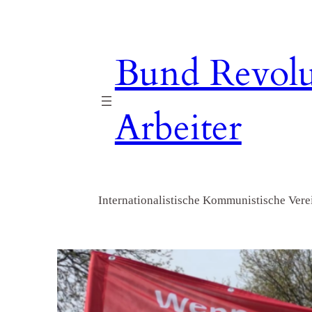
Zum
Inhalt
springen
Bund Revolu
Arbeiter
Internationalistische Kommunistische Verei