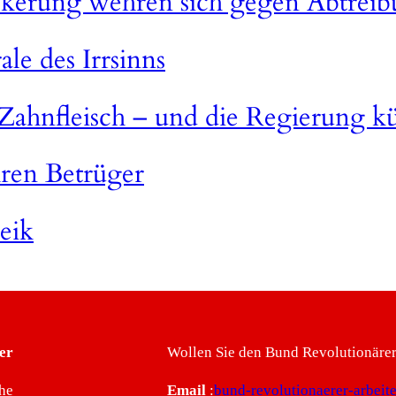
ölkerung wehren sich gegen Abtrei
ale des Irrsinns
 Zahnfleisch – und die Regierung kü
hren Betrüger
reik
er
Wollen Sie den Bund Revolutionärer 
he
Email
:
bund-revolutionaerer-arbei