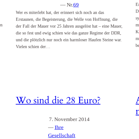
— Nr.
69
E
D
Wer es miterlebt hat, der erinnert sich noch an das
s
Erstaunen, die Begeisterung, die Welle von Hoffnung, die
en
m
der Fall der Mauer vor 25 Jahren ausgelöst hat – eine Mauer,
K
die so fest und ewig schien wie das ganze Regime der DDR,
m
und die plötzlich nur noch ein harmloser Haufen Steine war.
b
Vielen schien der…
Wo sind die 28 Euro?
7. November 2014
—
Ihre
Gesellschaft