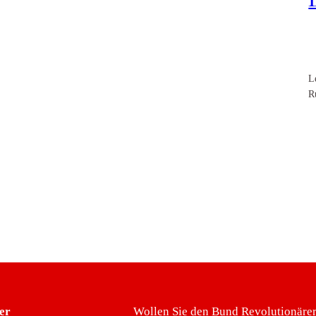
L
R
er
Wollen Sie den Bund Revolutionärer 