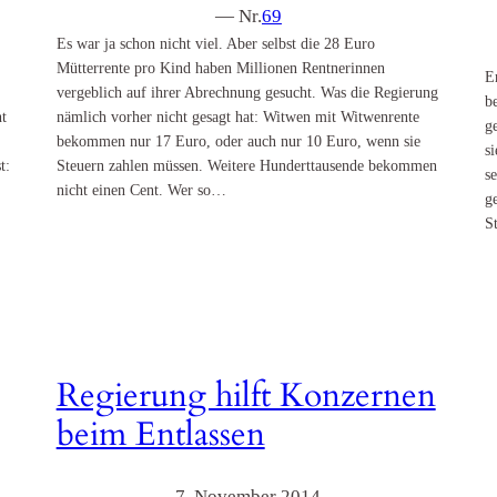
— Nr.
69
Es war ja schon nicht viel. Aber selbst die 28 Euro
Mütterrente pro Kind haben Millionen Rentnerinnen
E
vergeblich auf ihrer Abrechnung gesucht. Was die Regierung
b
t
nämlich vorher nicht gesagt hat: Witwen mit Witwenrente
g
bekommen nur 17 Euro, oder auch nur 10 Euro, wenn sie
s
t:
Steuern zahlen müssen. Weitere Hunderttausende bekommen
s
nicht einen Cent. Wer so…
g
S
Regierung hilft Konzernen
beim Entlassen
7. November 2014