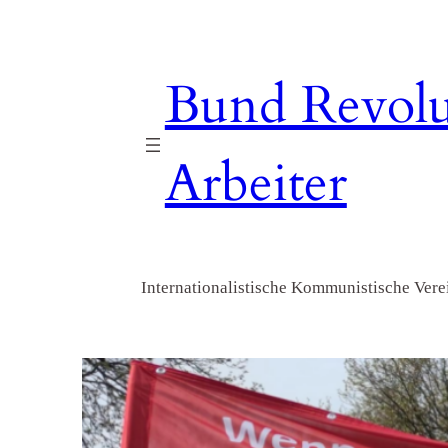
Zum
Inhalt
springen
Bund Revolu
Arbeiter
Internationalistische Kommunistische Verei